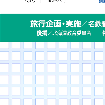
パスワード： 9GE5q6!Q
動