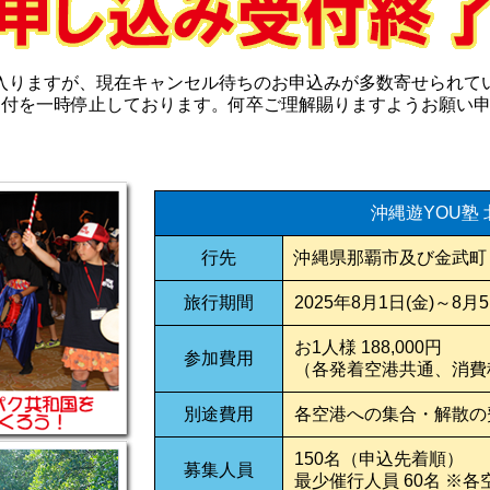
入りますが、現在キャンセル待ちのお申込みが多数寄せられて
付を一時停止しております。何卒ご理解賜りますようお願い申し
沖縄遊YOU塾 
行先
沖縄県那覇市及び金武町
旅行期間
2025年8月1日(金)～8月5
お1人様 188,000円
参加費用
（各発着空港共通、消費
別途費用
各空港への集合・解散の
150名（申込先着順）
募集人員
最少催行人員 60名 ※各