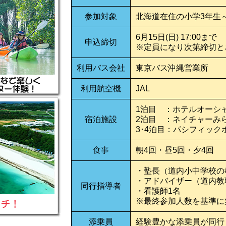
参加対象
北海道在住の小学3年生
6月15日(日) 17:00まで
申込締切
※定員になり次第締切と
利用バス会社
東京バス沖縄営業所
利用航空機
JAL
1泊目 ：ホテルオーシ
宿泊施設
2泊目 ：ネイチャーみ
3･4泊目：パシフィック
食事
朝4回・昼5回・夕4回
・塾長（道内小中学校の
・アドバイザー（道内教
同行指導者
・看護師1名
※最終参加人数を基準に
添乗員
経験豊かな添乗員が同行