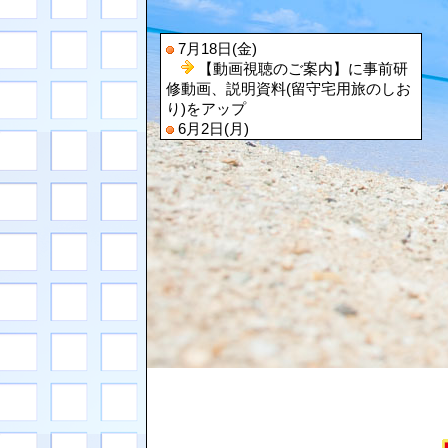
7月18日(金)
【動画視聴のご案内】に事前研
修動画、説明資料(留守宅用旅のしお
り)をアップ
6月2日(月)
【よくある質問 Q&A】にお問い
合わせの回答アップ
5月16日(金)
【よくある質問 Q&A】を修正
5月14日(水)
定員数に達したため申込受付終
了
5月11日(日)
【参加申し込み及びお問い合わ
せ】に申込手順書をアップ
5月9日(金)
【動画視聴のご案内】に募集説
明動画、説明資料をアップ
5月7日(水)
【よくある質問 Q&A】を修正